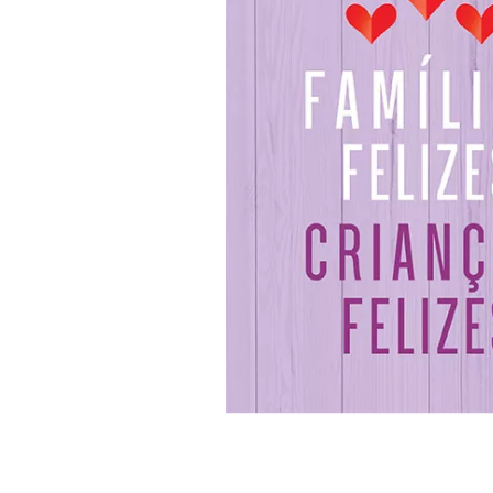
site através das configurações de pri
Confirmação da existência de tr
Acesso aos dados;
Correção de dados incompletos, 
Anonimização, bloqueio ou elimi
Eliminação dos dados pessoais tr
Informação das entidades pública
Informação sobre a possibilidad
Revogação do consentimento, tota
Menores de idade
Menores de idade poderão realizar seu
nenhum menor de idade terá acesso a
Sua privacidade
Quando você visita qualquer site, el
cookies. Essas informações podem ser 
como você espera. As informações ge