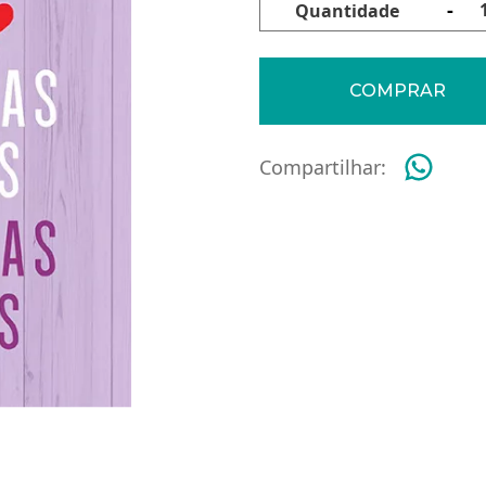
vacidade:
-
Quantidade
atamento;
COMPRAR
inexatos ou desatualizados;
nação de dados desnecessários, excessivos ou trat
atados com o consentimento do titular, exceto nas hi
Compartilhar:
s e privadas com as quais o controlador realizou u
e de não fornecer consentimento e sobre as consequê
l ou parcialmente, nos termos do § 5º do art. 8º da 
 cadastro e utilizar nosso site e como ter acesso a
os dados de outros usuários, mesmo que seja um líd
e pode armazenar ou recuperar informações do seu n
sobre você, suas preferências, seu dispositivo, ou se
ralmente não o identificam diretamente, mas podem