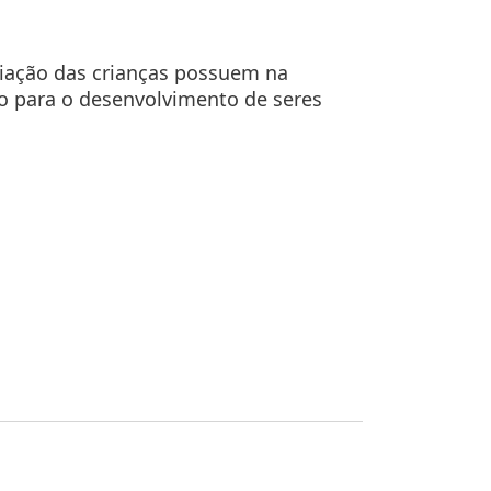
ocê deve ter em mente que o bloqueio
 lhe oferecer.
criação das crianças possuem na
o para o desenvolvimento de seres
e possamos melhorar a experiência do