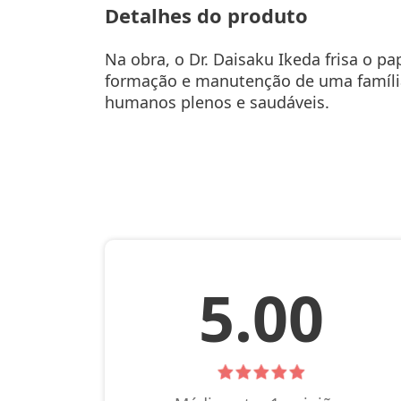
Detalhes do produto
mais personalizada. Veja nos títulos
de alguns tipos de cookies pode afeta
Na obra, o Dr. Daisaku Ikeda frisa o 
Cookies analíticos
formação e manutenção de uma família 
humanos plenos e saudáveis.
Os cookies analíticos fornecem info
usuário. Os dados capturados são ag
Cookies:
Google Analytics
Extranet BSGI
Contatos do DPO (Encarregado d
5.00
Edjan Souza Santos
E-mail: privacidade@brseikyo.com.br
Telefone: +55 11 3349-1900