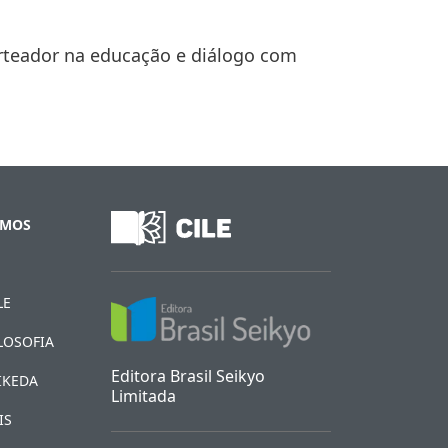
rteador na educação e diálogo com
FECHAR
OMOS
LE
LOSOFIA
Editora Brasil Seikyo
IKEDA
Limitada
IS