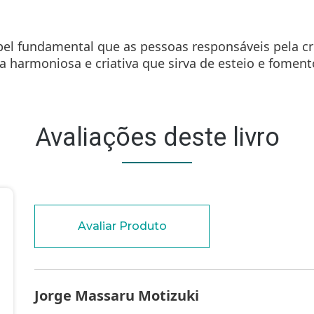
 de categorias abaixo para saber mais. No entanto, v
r sua experiência no site e nos serviços que podemos
papel fundamental que as pessoas responsáveis pela 
harmoniosa e criativa que sirva de esteio e foment
rmações sobre como o site está sendo usado para qu
regados e anonimizados.
Avaliações deste livro
e dados)
Avaliar Produto
Jorge Massaru Motizuki