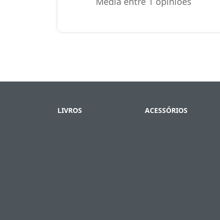
Média entre 1 opiniões
LI E ACEITO OS TE
LIVROS
ACESSÓRIOS